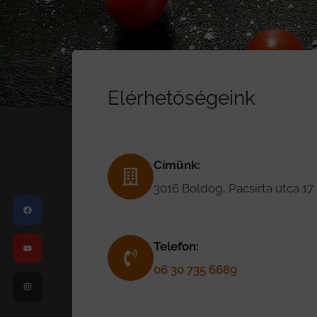
Elérhetőségeink
Címünk:
Facebook
Youtube
Instagram
3016 Boldog, Pacsirta utca 17
Telefon:
06 30 735 6689