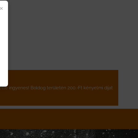
×
ette ingyenes! Boldog területén 200.-Ft kényelmi díjat