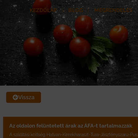
Skip
KEZDŐLAP
BLOG
MEGRENDELÉS
to
content
Vissza
Az oldalon felüntetett árak az ÁFA-t tartalmazzák
A szállítási költség Hatvan-Kerekharaszt-Tura-Jászfényszaru-Pus