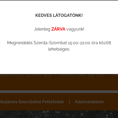
KEDVES LÁTOGATÓNK!
Jelenleg
ZÁRVA
vagyunk!
Megrendelés Szerda-Szombat 15:00-22:00 óra között
lehetséges.
ztamonostor területén 8000.-Ft rendelési érték alatt 1000.-Ft, fel
ltalános Szerződési Feltételek
Adatvédelem