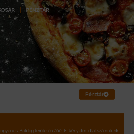
KOSÁR
PÉNZTÁR
Pénztár
e ingyenes! Boldog területén 200.-Ft kényelmi díjat számolunk