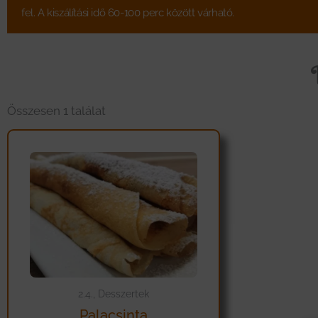
fel. A kiszálítási idő 60-100 perc között várható.
Összesen 1 találat
2.4., Desszertek
Palacsinta