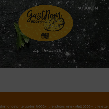
A FIÓKOM
2.4., Desszertek
ztamonostor területén 8000.-Ft rendelési érték alatt 1000.-Ft, felett