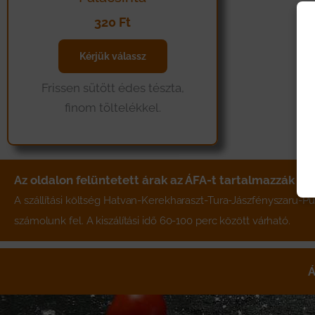
320
Ft
Kérjük válassz
Frissen sütött édes tészta,
finom töltelékkel.
Az oldalon felüntetett árak az ÁFA-t tartalmazzák
A szállítási költség Hatvan-Kerekharaszt-Tura-Jászfényszaru-Pus
számolunk fel. A kiszálítási idő 60-100 perc között várható.
Á