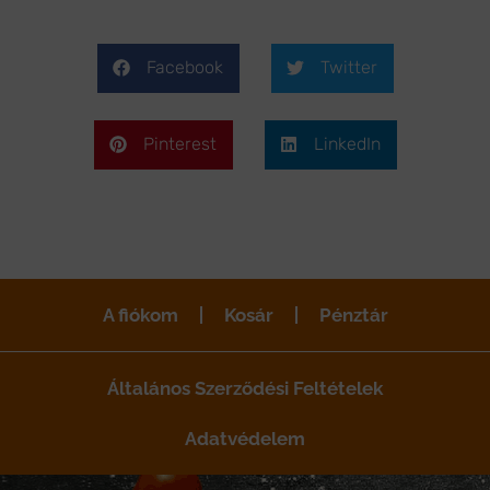
Facebook
Twitter
Pinterest
LinkedIn
A fiókom
Kosár
Pénztár
Általános Szerződési Feltételek
Adatvédelem