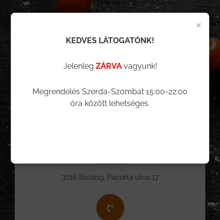
×
Facebook
Youtube
Instagram
KEDVES LÁTOGATÓNK!
Jelenleg
ZÁRVA
vagyunk!
Elérhetőségeink
Megrendelés Szerda-Szombat 15:00-22:00
óra között lehetséges.
Címünk:
3016 Boldog, Pacsirta utca 17