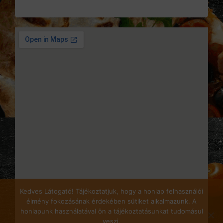
Kedves Látogató! Tájékoztatjuk, hogy a honlap felhasználói
élmény fokozásának érdekében sütiket alkalmazunk. A
honlapunk használatával ön a tájékoztatásunkat tudomásul
veszi.