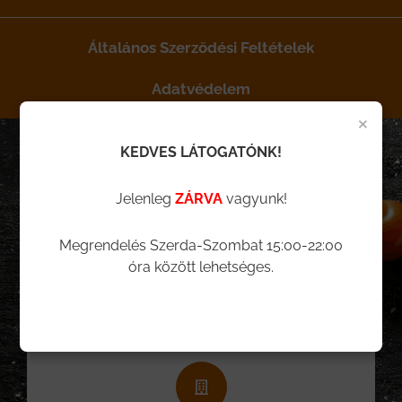
Általános Szerződési Feltételek
Adatvédelem
×
KEDVES LÁTOGATÓNK!
Facebook
Youtube
Instagram
Jelenleg
ZÁRVA
vagyunk!
Megrendelés Szerda-Szombat 15:00-22:00
óra között lehetséges.
Elérhetőségeink