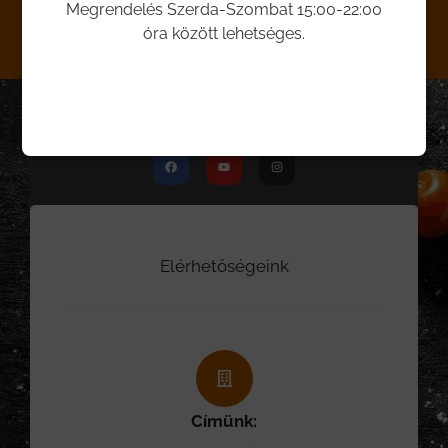
Általános Szerződési Feltételek
Megrendelés Szerda-Szombat 15:00-22:00
óra között lehetséges.
Adatvédelem
Facebook
Youtube
Instagram
Elérhetőségeink
Címünk: