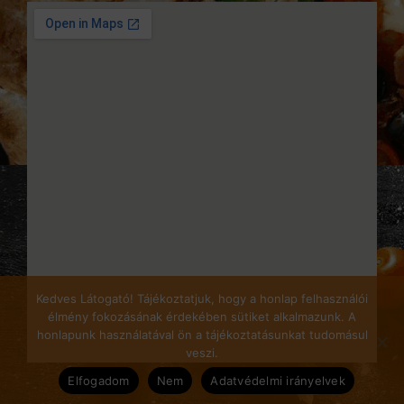
Kedves Látogató! Tájékoztatjuk, hogy a honlap felhasználói
élmény fokozásának érdekében sütiket alkalmazunk. A
honlapunk használatával ön a tájékoztatásunkat tudomásul
veszi.
Elfogadom
Nem
Adatvédelmi irányelvek