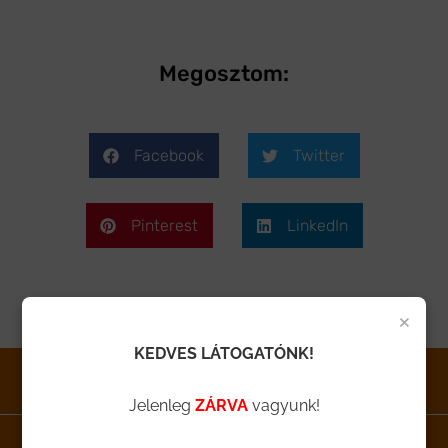
Megosztom:
Facebook
Twitter
Pinterest
LinkedIn
×
KEDVES LÁTOGATÓNK!
A fiókom
Kosár
Pénztár
Jelenleg
ZÁRVA
vagyunk!